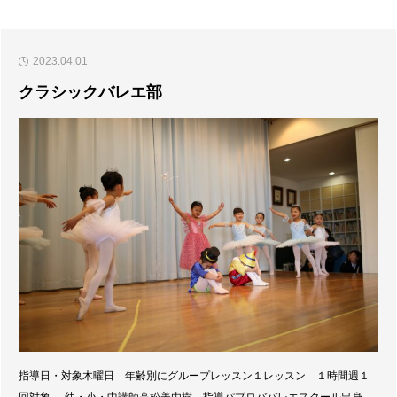
幼稚
しか
て
につ
園説
まく
いて
2023.04.01
明会
ら」
クラシックバレエ部
で
説明
す！
会
指導日・対象木曜日 年齢別にグループレッスン１レッスン １時間週１
回対象- 幼・小・中講師高松美由樹 指導パブロババレエスクール出身日