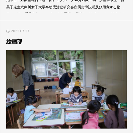
美子先生武庫川女子大学卒幼児活動研究会所属指導説明及び用意する物先
生と一緒に 手具を使い、いろいろな運動に 挑戦してみましょう。動きやす
い服装と上靴を 持参して下さい。コスモ新体操クラブ
2022.07.27
絵画部