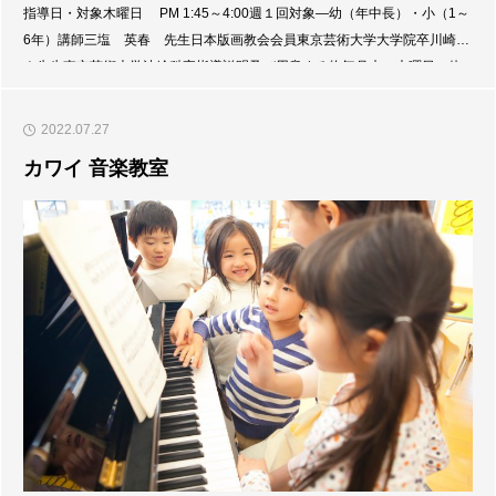
指導日・対象木曜日 PM 1:45～4:00週１回対象―幼（年中長）・小（1～
6年）講師三塩 英春 先生日本版画教会会員東京芸術大学大学院卒川崎ハ
ナ先生東京芸術大学油絵科卒指導説明及び用意する物毎月末の木曜日に体
験可。随時体験できます。クレパス又は水彩用具で絵を書いたり、はさみ
を使って切り絵を楽しんだりします。
2022.07.27
カワイ 音楽教室