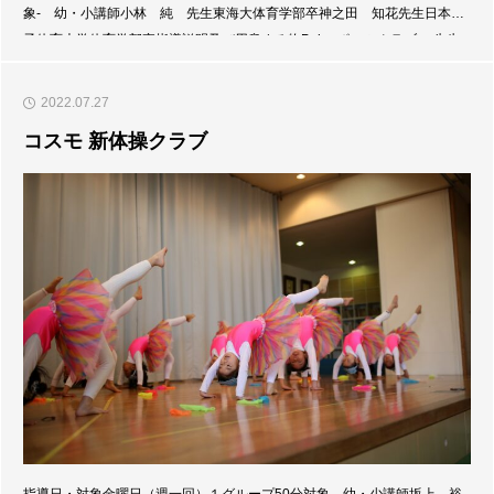
象- 幼・小講師小林 純 先生東海大体育学部卒神之田 知花先生日本女
子体育大学体育学部卒指導説明及び用意する物Pal スポーツクラブ の先生
と一緒に幼稚園ホールにて、 身体を動かしましょう。動きやすい服装と上
靴を 持参してください。Pal スポーツクラブ
2022.07.27
コスモ 新体操クラブ
指導日・対象金曜日（週一回）１グループ50分対象―幼・少講師坂上 裕