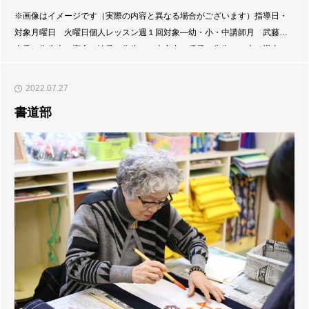
※画像はイメージです（実際の内容と異なる場合がございます）指導日・
対象月曜日 火曜日個人レッスン週１回対象―幼・小・中講師月 武藤
由香 先生火 窪倉 祐子 先生 山之内 優子 先生 木―湯山
可菜 先生指導説明及び用意する物担当の先生やお友達と一緒に楽器に触
れたり、歌を歌ったり楽しくレッスンしています。カワイ音楽教室
2022.07.27
書道部