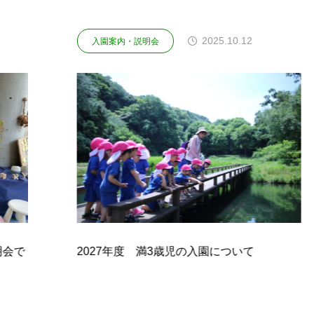
2025.10.12
・説明会
入園案内・説明会
度 満3歳児の入園について
2027年度 西