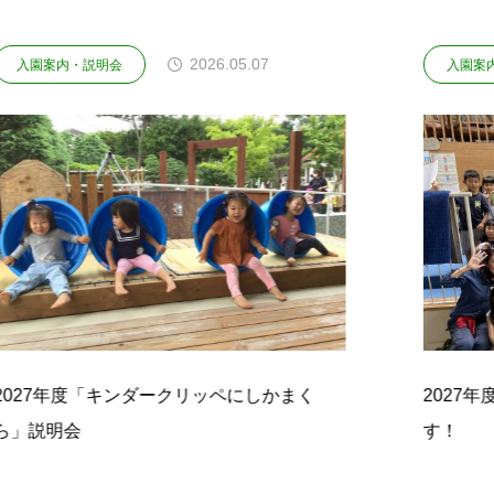
026.05.07
2026.05.0
入園案内・説明会
リッペにしかまく
2027年度 入園希望の方! 幼稚
す！