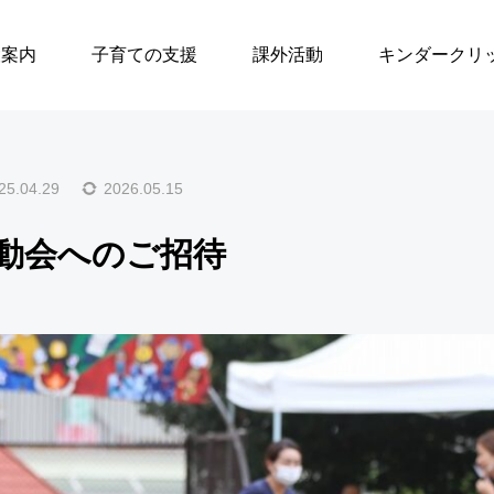
説明会
2026年度 運動会へのご招待
設案内
子育ての支援
課外活動
キンダークリ
入園案内・説明会
25.04.29
2026.05.15
2027年度 満3歳児の
運動会へのご招待
入園について