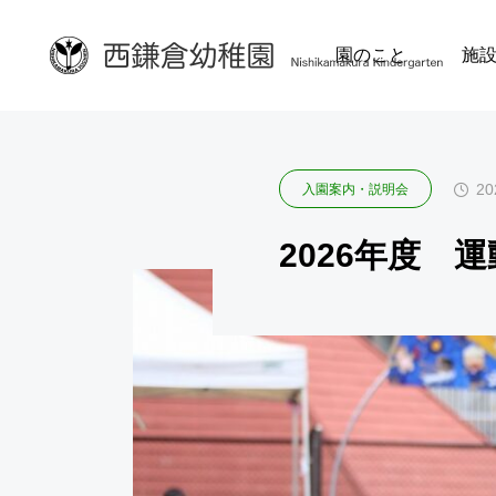
ブログ
入園案内・
園のこと
施
明会
入園案内・説明会
20
入園案内・説明会
入園希望
2027年度「キンダー

2026年度 
園説明会
クリッペにしかまく
ら」説明会