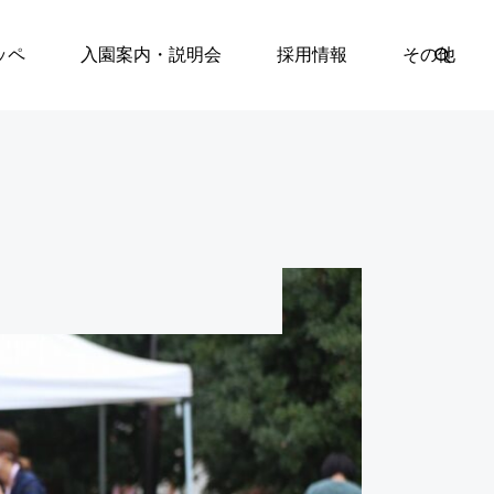
ッペ
入園案内・説明会
採用情報
その他
入園案内・説明会
2027年度 西鎌倉幼

稚園 入園について